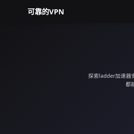
可靠的VPN
探索ladder加
都